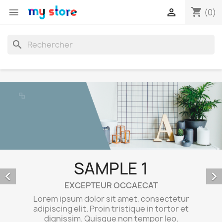
shopping_cart


(0)
search
SAMPLE 1


EXCEPTEUR OCCAECAT
Lorem ipsum dolor sit amet, consectetur
adipiscing elit. Proin tristique in tortor et
dignissim. Quisque non tempor leo.