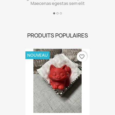
Maecenas egestas sem elit
PRODUITS POPULAIRES
NOUVEAU
favorite_border